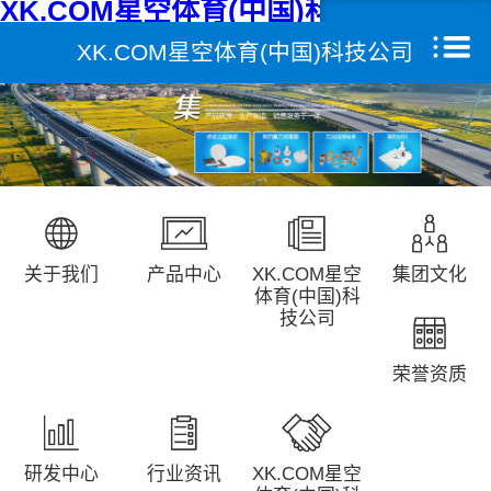
XK.COM星空体育(中国)科技公司
XK.COM星空体育(中国)科技公司
XK.COM星空体育
(中国)科技公司
关于我们
产品中心
远征研发中心
关于我们
产品中心
XK.COM星空
集团文化
体育(中国)科
创新能力
技公司
集团文化
荣誉资质
荣誉资质
新闻动态
研发中心
行业资讯
XK.COM星空