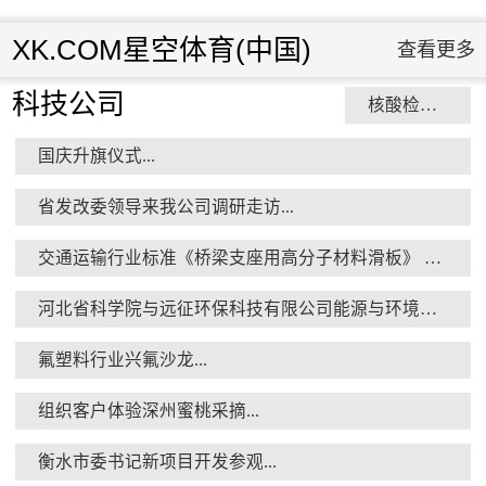
XK.COM星空体育(中国)
查看更多
科技公司
核酸检测演练...
国庆升旗仪式...
省发改委领导来我公司调研走访...
交通运输行业标准《桥梁支座用高分子材料滑板》 送审稿审查会在京召开...
河北省科学院与远征环保科技有限公司能源与环境新材料成果转化基地签约暨揭牌仪式...
氟塑料行业兴氟沙龙...
组织客户体验深州蜜桃采摘...
衡水市委书记新项目开发参观...